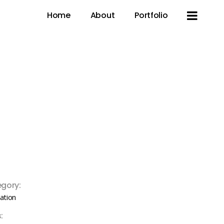
Home
About
Portfolio
gory:
ration
: