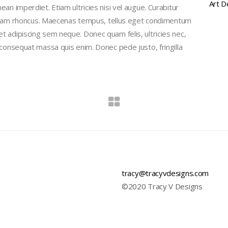
Art
D
an imperdiet. Etiam ultricies nisi vel augue. Curabitur
 Etiam rhoncus. Maecenas tempus, tellus eget condimentum
 adipiscing sem neque. Donec quam felis, ultricies nec,
 consequat massa quis enim. Donec pede justo, fringilla
tracy@tracyvdesigns.com
©2020 Tracy V Designs