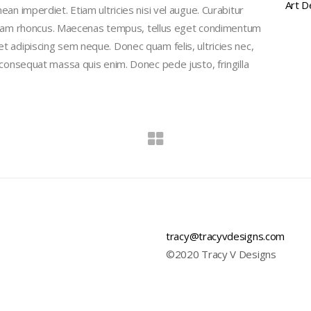
Art
D
an imperdiet. Etiam ultricies nisi vel augue. Curabitur
 Etiam rhoncus. Maecenas tempus, tellus eget condimentum
 adipiscing sem neque. Donec quam felis, ultricies nec,
 consequat massa quis enim. Donec pede justo, fringilla
tracy@tracyvdesigns.com
©2020 Tracy V Designs