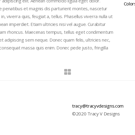
adipiscing elit. Aenean commodo ligula eget dolor.
Color
penatibus et magnis dis parturient montes, nascetur
, viverra quis, feugiat a, tellus. Phasellus viverra nulla ut
an imperdiet. Etiam ultricies nisi vel augue. Curabitur
 Etiam rhoncus. Maecenas tempus, tellus eget condimentum
 adipiscing sem neque. Donec quam felis, ultricies nec,
 consequat massa quis enim. Donec pede justo, fringilla
tracy@tracyvdesigns.com
©2020 Tracy V Designs